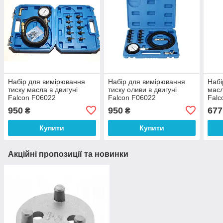
Набір для вимірювання
Набір для вимірювання
Набі
тиску масла в двигуні
тиску оливи в двигуні
масл
Falcon F06022
Falcon F06022
Falc
950
950
677
₴
₴
Купити
Купити
Акційні пропозиції та новинки