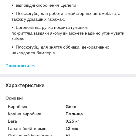
відповідні скорочення щелепи
Плоскогубці для роботи в майстернях автомобілів, а
також у домашніх гаражах.
Ергономічна ручка покрита гумовим
покриттям,
завдяки якому ви можете надійно утримувати
знімач.
Плоскогубці для зняття оббивки, декоративних
накладок та бамперів.
Приховати
Характеристики
Основні
Виробник
Geko
Країна виробник
Польща
Вага
0.25 кг
Гарантійний термін
12 міс
Оміднений інструмент
Ні