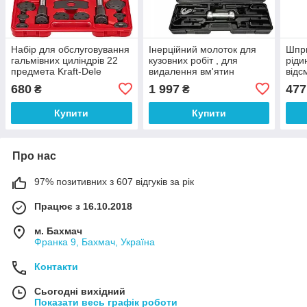
Набір для обслуговування
Інерційний молоток для
Шпри
гальмівних циліндрів 22
кузовних робіт , для
ріди
предмета Kraft-Dele
видалення вм'ятин
відс
KD10784
G02746 GEKO
500
680
1 997
477
₴
₴
Купити
Купити
Про нас
97% позитивних з 607 відгуків за рік
Працює з 16.10.2018
м. Бахмач
Франка 9, Бахмач, Україна
Контакти
Сьогодні вихідний
Показати весь графік роботи